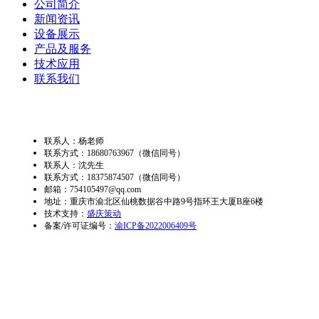
公司简介
新闻资讯
设备展示
产品及服务
技术应用
联系我们
联系人：杨老师
联系方式：18680763967（微信同号）
联系人：沈先生
联系方式：18375874507
（微信同号）
邮箱：754105497@qq.com
地址：重庆市渝北区仙桃数据谷中路9号指环王大厦B座6楼
技术支持：
盛庆策动
备案/许可证编号：
渝ICP备2022006409号
重庆三千尺科技有限公司（www.cqshining3d.com
网站地图