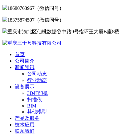
18680763967（微信同号）
18375874507（微信同号）
重庆市渝北区仙桃数据谷中路9号指环王大厦B座6楼
首页
公司简介
新闻资讯
公司动态
行业动态
设备展示
3D打印机
扫描仪
BIM
其他模型
产品及服务
技术应用
联系我们